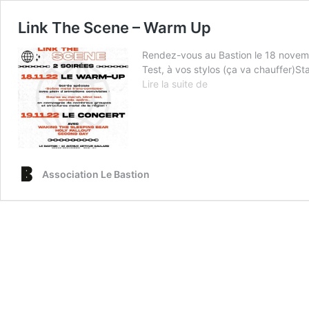
Link The Scene – Warm Up
Rendez-vous au Bastion le 18 novembr
Test, à vos stylos (ça va chauffer)S
Link
Lire la suite de
The
Scene
–
Warm
Up
Association Le Bastion