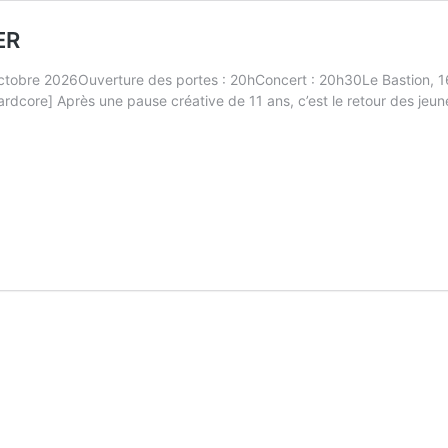
ER
octobre 2026Ouverture des portes : 20hConcert : 20h30Le Bastion, 
ore] Après une pause créative de 11 ans, c’est le retour des jeunes 
NG
OWS
ERLING
HER