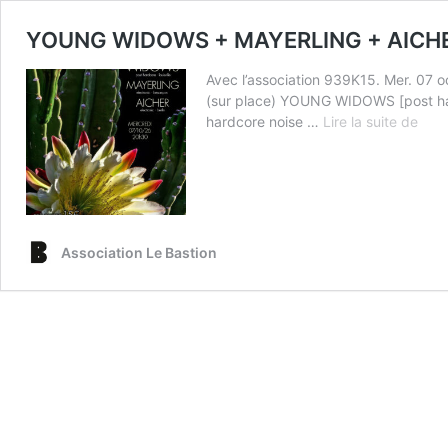
YOUNG WIDOWS + MAYERLING + AICH
Avec l’association 939K15. Mer. 07 
(sur place) YOUNG WIDOWS [post hardc
YOU
hardcore noise …
Lire la suite de
WID
+
MAY
+
AIC
Association Le Bastion