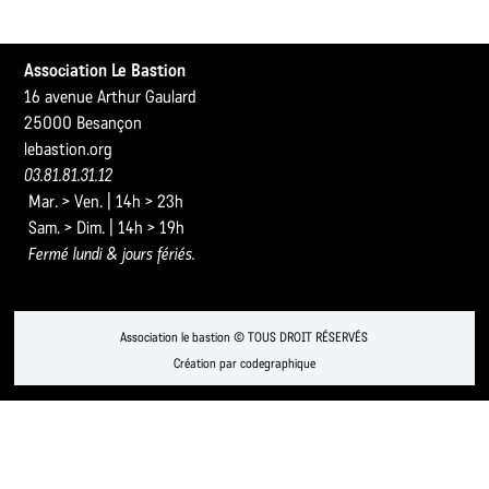
Association Le Bastion
16 avenue Arthur Gaulard
25000 Besançon
lebastion.org
03.81.81.31.12
Mar. > Ven. | 14h > 23h
Sam. > Dim. | 14h > 19h
Fermé lundi & jours fériés.
Association le bastion © TOUS DROIT RÉSERVÉS
Création par codegraphique