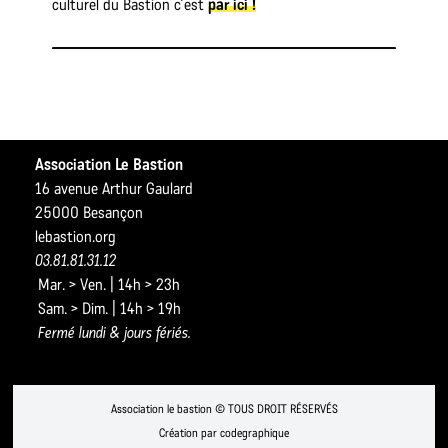
culturel du Bastion c’est
par ici !
Association Le Bastion
16 avenue Arthur Gaulard
25000 Besançon
lebastion.org
03.81.81.31.12
Mar. > Ven. | 14h > 23h
Sam. > Dim. | 14h > 19h
Fermé lundi & jours fériés.
Association le bastion © TOUS DROIT RÉSERVÉS
Création par codegraphique