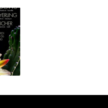
YOUNG WIDOWS + MAYERLING + AICHER