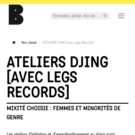
Non classé
ATELIERS DJING [avec Legs Records]
ATELIERS DJING
[AVEC LEGS
RECORDS]
MIXITÉ CHOISIE : FEMMES ET MINORITÉS DE
GENRE
Les
ateliers d’initiation
et
d’approfondissement
au djing sont