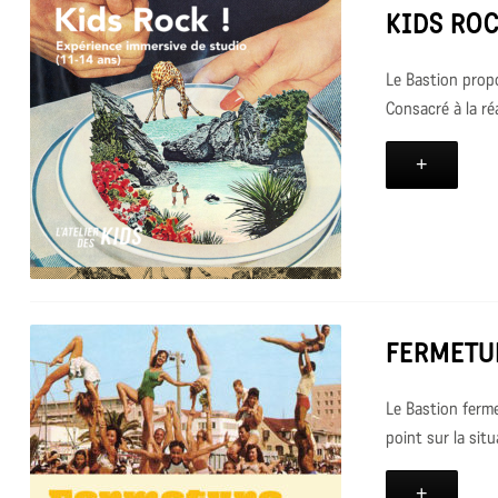
KIDS ROC
Le Bastion propo
Consacré à la réal
+
FERMETU
Le Bastion ferme
point sur la situ
+