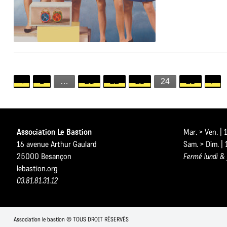
1
…
21
22
23
24
25
Association Le Bastion
Mar. > Ven. |
16 avenue Arthur Gaulard
Sam. > Dim. |
25000 Besançon
Fermé lundi & 
lebastion.org
03.81.81.31.12
Association le bastion © TOUS DROIT RÉSERVÉS