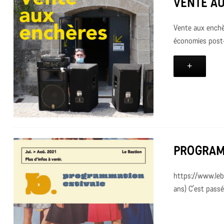
VENTE A
Vente aux enchèr
économies post-
+
PROGRAM
https://www.leb
ans) C’est pass