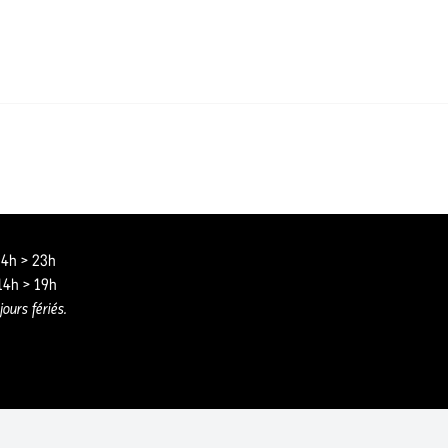
 14h > 23h
 14h > 19h
jours fériés.