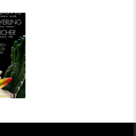
YOUNG WIDOWS + MAYERLING + AICHER