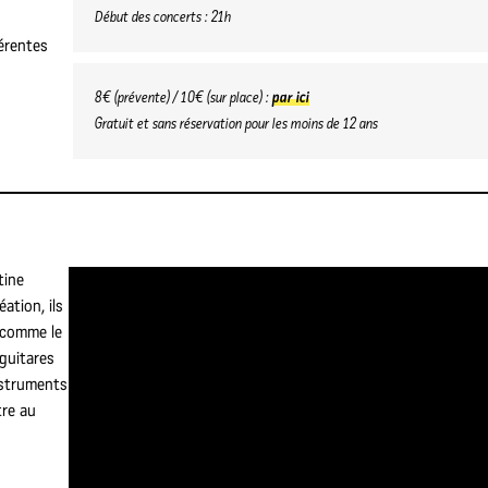
Début des concerts : 21h
férentes
8€ (prévente) / 10€ (sur place) :
par ici
Gratuit et sans réservation pour les moins de 12 ans
tine
ation, ils
n comme le
 guitares
nstruments
tre au