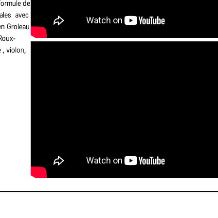
formule de
cales avec
en Groleau
 Roux-
, violon,