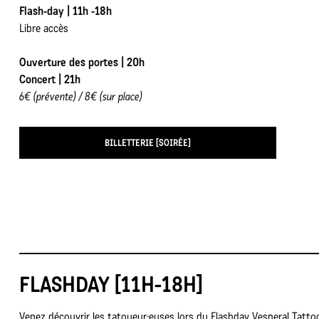
Flash-day | 11h -18h
Libre accès
Ouverture des portes | 20h
Concert | 21h
6€ (prévente) / 8€ (sur place)
BILLETTERIE [SOIRÉE]
FLASHDAY [11H-18H]
Venez découvrir les tatoueur·euses lors du Flashday Vesperal Tattoo