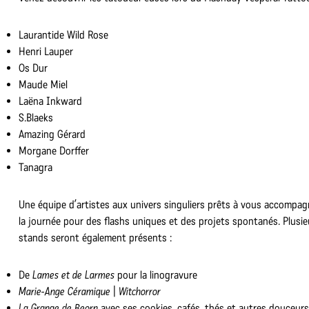
Laurantide Wild Rose
Henri Lauper
Os Dur
Maude Miel
Laëna Inkward
S.Blaeks
Amazing Gérard
Morgane Dorffer
Tanagra
Une équipe d’artistes aux univers singuliers prêts à vous accompag
la journée pour des flashs uniques et des projets spontanés. Plusie
stands seront également présents :
De
Lames et de Larmes
pour la linogravure
Marie-Ange Céramique
|
Witchorror
La Grange de Beorn
avec ses cookies, cafés, thés et autres douceurs