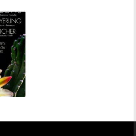
YOUNG WIDOWS + MAYERLING + AICHER