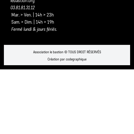
lebastion.org
03.81.81.31.12
Mar. > Ven. | 14h > 23h
Sam. > Dim. | 14h > 19h
Fermé lundi & jours fériés.
Association le bastion © TOUS DROIT RÉSERVÉS
Création par codegraphique