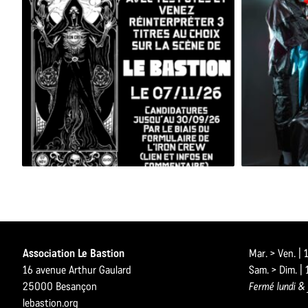
BESAC METAL ALL STARS 2026
Association Le Bastion
Mar. > Ven. |
16 avenue Arthur Gaulard
Sam. > Dim. |
25000 Besançon
Fermé lundi & 
lebastion.org