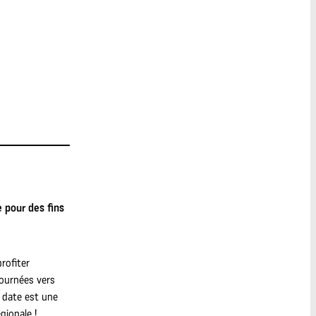
 pour des fins
rofiter
tournées vers
e date est une
gionale !