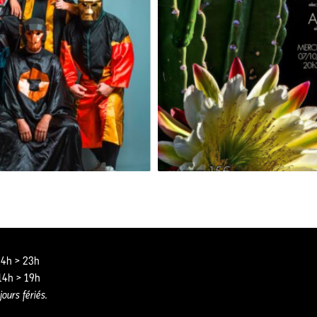
GRAND SINGE [RELEASE PARTY]
 14h > 23h
 14h > 19h
jours fériés.