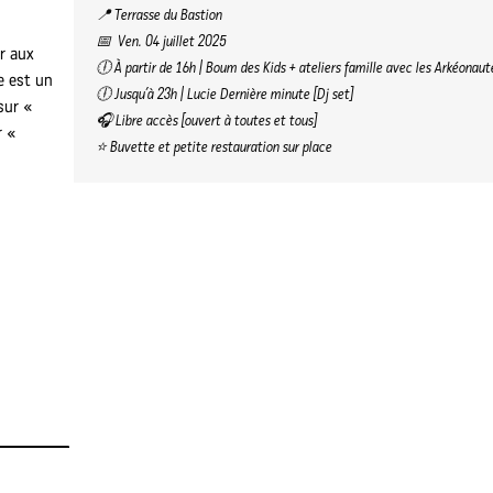
📍 Terrasse du Bastion
📅 Ven. 04 juillet 2025
er aux
🕕 À partir de 16h | Boum des Kids + ateliers famille avec les Arkéonaut
e est un
🕕 Jusqu’à 23h | Lucie Dernière minute [Dj set]
sur «
🎧 Libre accès [ouvert à toutes et tous]
r «
⭐ Buvette et petite restauration sur place