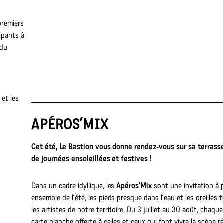
premiers
cipants à
 du
 et les
APÉROS’MIX
Cet été, Le Bastion vous donne rendez-vous sur sa terrasse
de journées ensoleillées et festives !
Dans un cadre idyllique, les
Apéros’Mix
sont une invitation à p
ensemble de l’été, les pieds presque dans l’eau et les oreilles 
les artistes de notre territoire. Du 3 juillet au 30 août, chaqu
carte blanche offerte à celles et ceux qui font vivre la scène ré