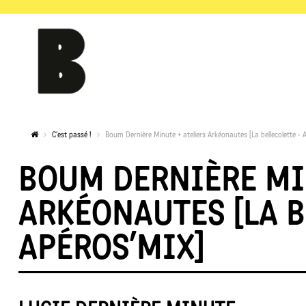
C'est passé !
Boum Dernière Minute + ateliers Arkéonautes [La bellecolette - 
BOUM DERNIÈRE MI
ARKÉONAUTES [LA B
APÉROS’MIX]