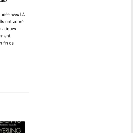
caux.
onnée avec LA
Ils ont adoré
matiques.
amment
n fin de