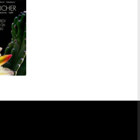
YOUNG WIDOWS + MAYERLING + AICHER