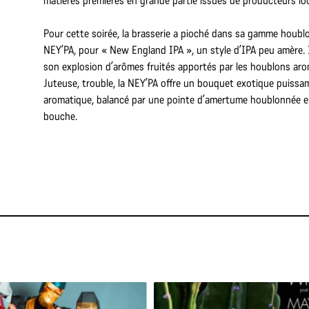
matières premières en grande partie issues de producteurs lo
Pour cette soirée, la brasserie a pioché dans sa gamme houbl
NEY’PA, pour « New England IPA », un style d’IPA peu amère. 
son explosion d’arômes fruités apportés par les houblons aro
Juteuse, trouble, la NEY’PA offre un bouquet exotique puiss
aromatique, balancé par une pointe d’amertume houblonnée e
bouche.