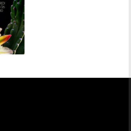
YOUNG WIDOWS + MAYERLING + AICHER