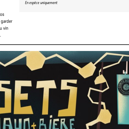
En espèce uniquement
vos
 garder
u vin
.