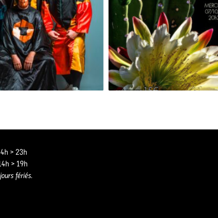
GRAND SINGE [RELEASE PARTY]
 14h > 23h
 14h > 19h
jours fériés.