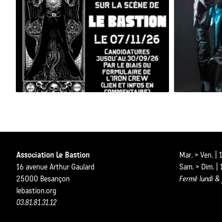
BESAC METAL ALL STARS 2026
Association Le Bastion
Mar. > Ven. |
16 avenue Arthur Gaulard
Sam. > Dim. |
25000 Besançon
Fermé lundi & 
lebastion.org
03.81.81.31.12