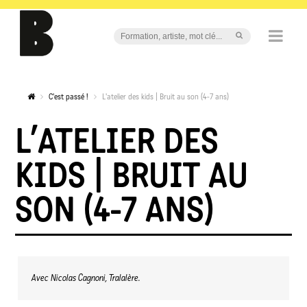
C'est passé !
L'atelier des kids | Bruit au son (4-7 ans)
L’ATELIER DES
KIDS | BRUIT AU
SON (4-7 ANS)
Avec Nicolas Cagnoni, Tralalère.