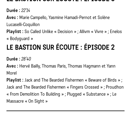
Durée :
22’14
Avec :
Marie Campello, Yasmine Hamadi-Pernot et Solène
Lucaselli-Coquillon
Playlist :
So Called Unlike « Decision » ; Allivm « Vivre » ; Enelos
« Bodyguard »
LE BASTION SUR ÉCOUTE : ÉPISODE 2
Durée :
28’40
Avec :
Hervé Bailly, Thomas Paris, Thomas Hagmann et Yann
Morel
Playlist :
Jack and The Bearded Fishermen « Beware of Birds » ;
Jack and The Bearded Fishermen « Fingers Crossed » ; Proudhon
« From Demolition To Building » ; Plugged « Substance » ; Le
Massacre « On Sight »