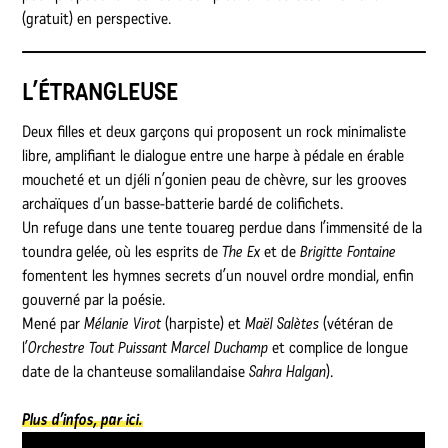
(gratuit) en perspective.
L’ÉTRANGLEUSE
Deux filles et deux garçons qui proposent un rock minimaliste
libre, amplifiant le dialogue entre une harpe à pédale en érable
moucheté et un djéli n’gonien peau de chèvre, sur les grooves
archaïques d’un basse-batterie bardé de colifichets.
Un refuge dans une tente touareg perdue dans l’immensité de la
toundra gelée, où les esprits de
The Ex
et de
Brigitte Fontaine
fomentent les hymnes secrets d’un nouvel ordre mondial, enfin
gouverné par la poésie.
Mené par
Mélanie Virot
(harpiste) et
Maël Salètes
(vétéran de
l’
Orchestre Tout Puissant Marcel Duchamp
et complice de longue
date de la chanteuse somalilandaise
Sahra Halgan
).
Plus d’infos, par ici.