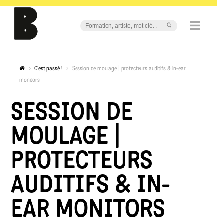
C'est passé !
Session de moulage | protecteurs auditifs & in-ear
monitors
SESSION DE
MOULAGE |
PROTECTEURS
AUDITIFS & IN-
EAR MONITORS