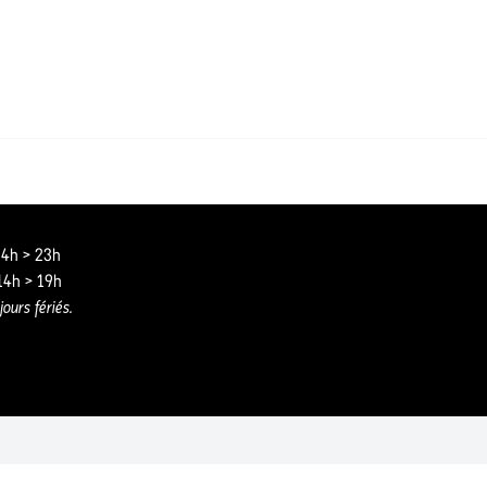
 14h > 23h
 14h > 19h
jours fériés.