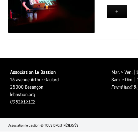
+
Association Le Bastion
Mar. > Ven. |
16 avenue Arthur Gaulard
Sam. > Dim. |
25000 Besançon
Fermé lundi & 
lebastion.org
03.81.81.31.12
Association le bastion © TOUS DROIT RÉSERVÉS