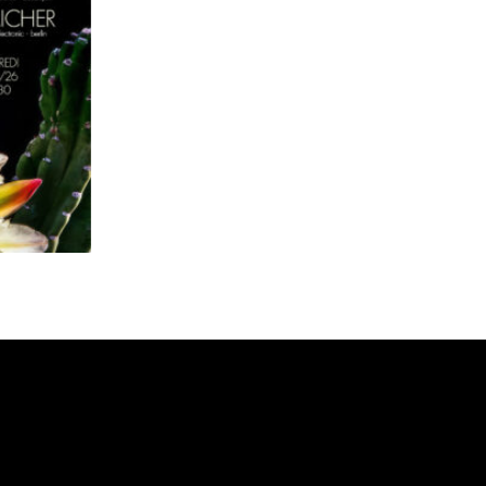
YOUNG WIDOWS + MAYERLING + AICHER