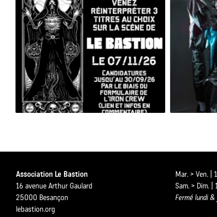
BESAC METAL ALL STARS 2026
Association Le Bastion
Mar. > Ven. |
16 avenue Arthur Gaulard
Sam. > Dim. |
25000 Besançon
Fermé lundi & 
lebastion.org