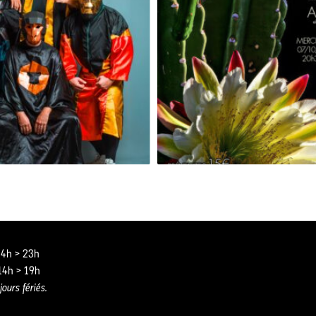
GRAND SINGE [RELEASE PARTY]
 14h > 23h
 14h > 19h
jours fériés.