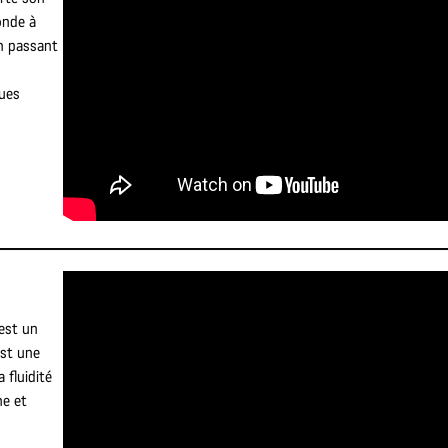
onde à
en passant
ques
est un
est une
 fluidité
ne et
s