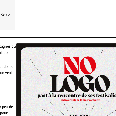
 dans le
ntagnes du
nique.
 patience
our venir
n peu de
 pour