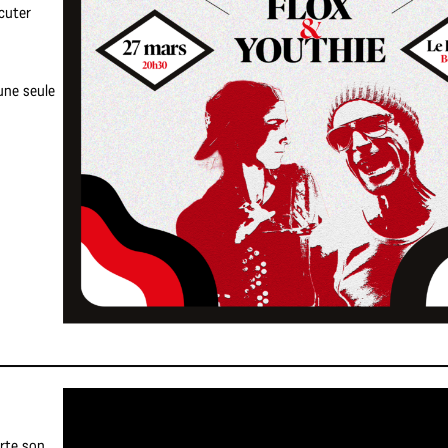
cuter
une seule
te son