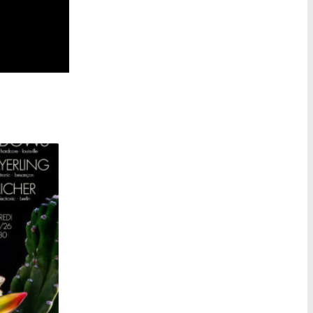
YOUNG WIDOWS + MAYERLING + AICHER