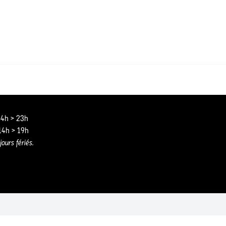
 14h > 23h
 14h > 19h
jours fériés.