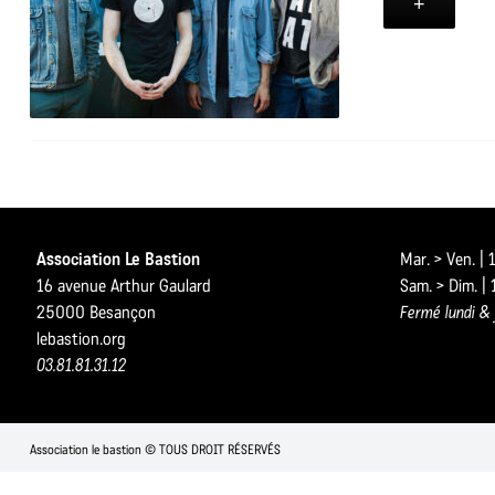
+
Association Le Bastion
Mar. > Ven. |
16 avenue Arthur Gaulard
Sam. > Dim. |
25000 Besançon
Fermé lundi & 
lebastion.org
03.81.81.31.12
Association le bastion © TOUS DROIT RÉSERVÉS