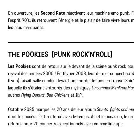
En ouverture, les
Second Rate
réactivent leur machine emo punk. Fi
l’esprit 90’s, ils retrouvent l’énergie et le plaisir de faire vivre leurs
les plus marquants.
THE POOKIES
[PUNK ROCK’N’ROLL]
Les Pookies
sont de retour sur le devant de la scène punk rock po
revival des années 2000 ! En février 2008, leur dernier concert au
W
(Lyon) faisait salle comble devant une horde de fans en transe. Soir
laquelle ils s’étaient entourés des mythiques
UncommonMenFromMar
autres
Flying Donuts
,
Bad Chickens
et
ISP
.
Octobre 2025 marque les 20 ans de leur album
Stunts, fights and ma
dont le succès s’est renforcé avec le temps. À cette occasion, le gr
reforme pour 20 concerts exceptionnels avec comme line up :