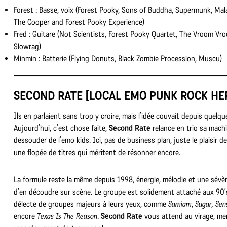
Forest : Basse, voix (Forest Pooky, Sons of Buddha, Supermunk, Mala
The Cooper and Forest Pooky Experience)
Fred : Guitare (Not Scientists, Forest Pooky Quartet, The Vroom Vr
Slowrag)
Minmin : Batterie (Flying Donuts, Black Zombie Procession, Muscu)
SECOND RATE [LOCAL EMO PUNK ROCK HE
Ils en parlaient sans trop y croire, mais l’idée couvait depuis quelq
Aujourd’hui, c’est chose faite,
Second Rate
relance en trio sa mach
dessouder de l’emo kids. Ici, pas de business plan, juste le plaisir d
une flopée de titres qui méritent de résonner encore.
La formule reste la même depuis 1998, énergie, mélodie et une sévèr
d’en découdre sur scène. Le groupe est solidement attaché aux 90’
délecte de groupes majeurs à leurs yeux, comme
Samiam
,
Sugar,
Sen
encore
Texas Is The Reason
.
Second Rate
vous attend au virage, mer