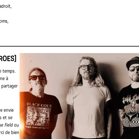
droit,
ooms,
ROES]
ue temps.
ine à
e partager
e envie
s et se
se Field
ou
ci de bien