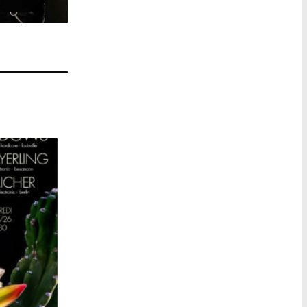
YOUNG WIDOWS + MAYERLING + AICHER