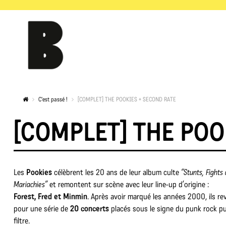
C'est passé !
[COMPLET] THE POOKIES + SECOND RATE
[COMPLET] THE POO
Les
Pookies
célèbrent les 20 ans de leur album culte
“Stunts, Fights
Mariachies”
et remontent sur scène avec leur line-up d’origine :
Forest, Fred et Minmin
. Après avoir marqué les années 2000, ils re
pour une série de
20 concerts
placés sous le signe du punk rock pu
filtre.