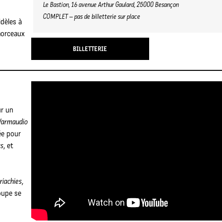
Le Bastion, 16 avenue Arthur Gaulard, 25000 Besançon
COMPLET – pas de billetterie sur place
dèles à
 morceaux
BILLETTERIE
ur un
armaudio
ée pour
s
, et
riachies
,
oupe se