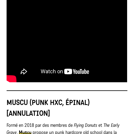
MUSCU (PUNK HXC, ÉPINAL)
[ANNULATION]
Formé en 2018 par des membres de
Flying Donuts
et
The Early
Grave
,
Muscu
propose un punk hardcore old school dans la