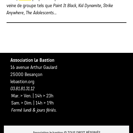
veine de groupe tels que
Paint It Black
,
Kid Dynamite
,
Strike
Anywhere
,
The Adolescents.
..
Association Le Bastion
16 avenue Arthur Gaulard
25000 Besançon
lebastion.org
03.81.81.31.12
Mar. > Ven. | 14h > 23h
Sam. > Dim. | 14h > 19h
Fermé lundi & jours fériés.
Association le bastion © TOUS DROIT RÉSERVÉS