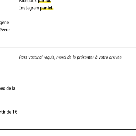
Facebook
par ici.
Instagram
par ici.
ogène
rêveur
Pass vaccinal requis, merci de le présenter à votre arrivée.
pes de la
rtir de 1€