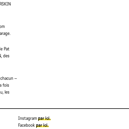
ARSKIN
rom
garage.
de Pat
N, des
e chacun –
a fois
u, les
Instagram
par ici.
Facebook
par ici.