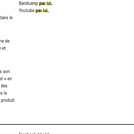
Bandcamp
par ici.
Youtube
par ici.
dans le
ne de
e et
s son
id » en
e des
s la
 produit