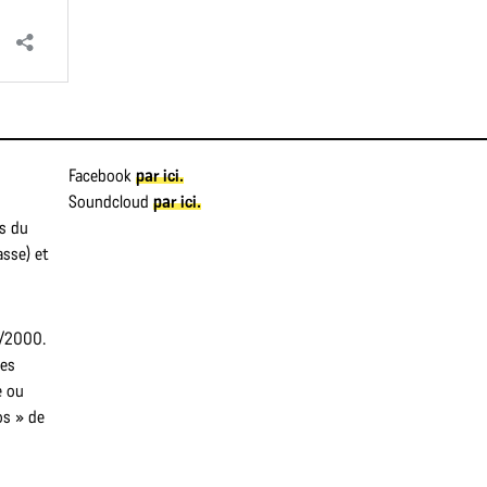
Facebook
par ici.
Soundcloud
par ici.
es du
asse) et
0/2000.
des
e ou
os » de