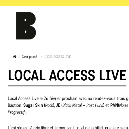
C'est passé !
LOCAL ACCESS LIVE
LOCAL ACCESS LIVE
Local Access Live le 26 février prochain avec au rendez-vous trois 
Bastion :
Sugar Skin
(
Rock
),
JE
(
Black Metal – Post Punk
) et
PAN
(
Noise
Progressif
).
L’entrée est à prix libre et le montant total de la billetterie leur sera