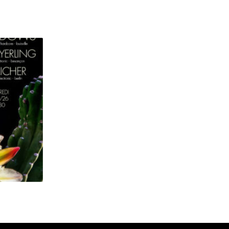
YOUNG WIDOWS + MAYERLING + AICHER